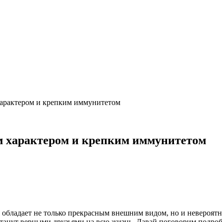
характером и крепким иммунитетом
м характером и крепким иммунитетом
 обладает не только прекрасным внешним видом, но и невероятн
 станут верными друзьями на всю жизнь. Давай поговорим подро