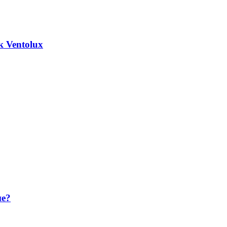
 Ventolux
ие?