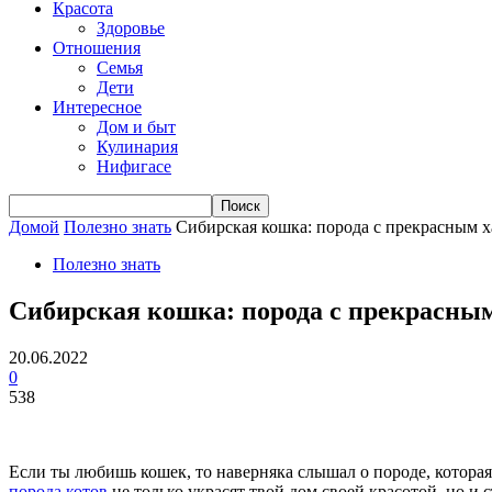
Красота
Здоровье
Отношения
Семья
Дети
Интересное
Дом и быт
Кулинария
Нифигасе
Домой
Полезно знать
Сибирская кошка: порода с прекрасным 
Полезно знать
Сибирская кошка: порода с прекрасны
20.06.2022
0
538
Если ты любишь кошек, то наверняка слышал о породе, которая
порода котов
не только украсят твой дом своей красотой, но и