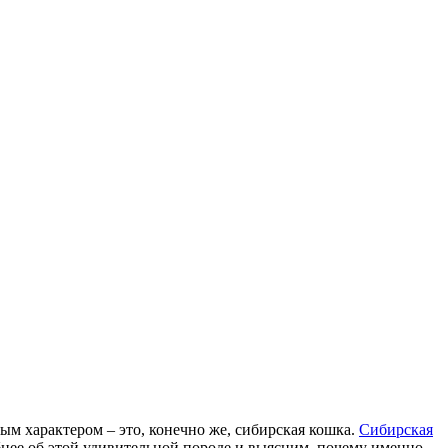
ым характером – это, конечно же, сибирская кошка.
Сибирская
бнее об этой удивительной породе и выясним, почему именно