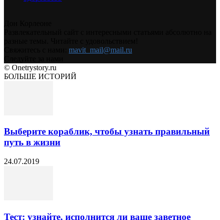
Дон Корлеоне
Развлекательный сайт с интересными статьями абсолютно на
разные темы. Читайте с удовольствием!
Свяжитесь с нами:
mavit_mail@mail.ru
Следуйте за нами
© Onetrystory.ru
БОЛЬШЕ ИСТОРИЙ
Выберите кораблик, чтобы узнать правильный
путь в жизни
24.07.2019
Тест: узнайте, исполнится ли ваше заветное