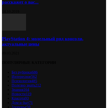
расскажет о вас...
14.10.2019
PlayStation 4: модельный ряд консоли,
актуальные цены
09.03.2021
ПОПУЛЯРНЫЕ КАТЕГОРИИ
Без рубрики
686
Интересное
562
Психология
485
Полезно знать
212
Знания
164
Новости
119
Красота
93
Дом и быт
71
Здоровье
59