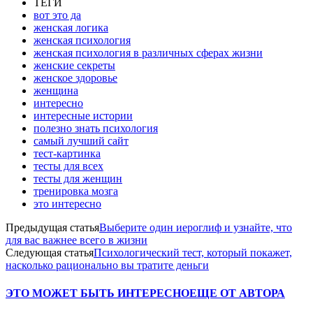
ТЕГИ
вот это да
женская логика
женская психология
женская психология в различных сферах жизни
женские секреты
женское здоровье
женщина
интересно
интересные истории
полезно знать психология
самый лучший сайт
тест-картинка
тесты для всех
тесты для женщин
тренировка мозга
это интересно
Предыдущая статья
Выберите один иероглиф и узнайте, что
для вас важнее всего в жизни
Следующая статья
Психологический тест, который покажет,
насколько рационально вы тратите деньги
ЭТО МОЖЕТ БЫТЬ ИНТЕРЕСНО
ЕЩЕ ОТ АВТОРА