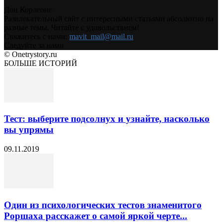
Дон Корлеоне
Развлекательный сайт с интересными статьями абсолютно на
разные темы. Читайте с удовольствием!
Свяжитесь с нами:
mavit_mail@mail.ru
Следуйте за нами
© Onetrystory.ru
БОЛЬШЕ ИСТОРИЙ
Тест: выберите подсолнух и узнайте, насколько
вы упрямы
09.11.2019
Один из психологических тестов знаменитого
Роршаха расскажет о самой яркой черте...