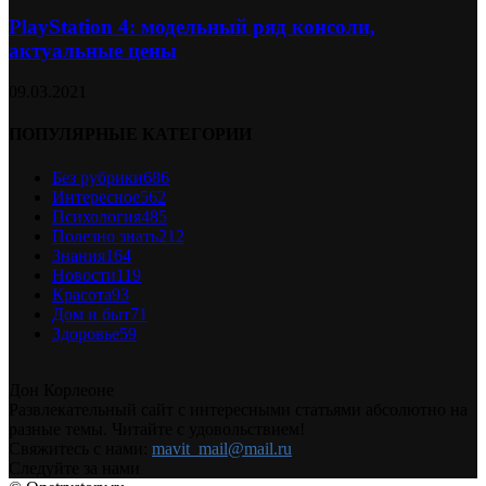
PlayStation 4: модельный ряд консоли,
актуальные цены
09.03.2021
ПОПУЛЯРНЫЕ КАТЕГОРИИ
Без рубрики
686
Интересное
562
Психология
485
Полезно знать
212
Знания
164
Новости
119
Красота
93
Дом и быт
71
Здоровье
59
Дон Корлеоне
Развлекательный сайт с интересными статьями абсолютно на
разные темы. Читайте с удовольствием!
Свяжитесь с нами:
mavit_mail@mail.ru
Следуйте за нами