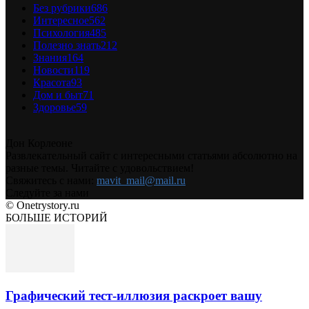
Без рубрики
686
Интересное
562
Психология
485
Полезно знать
212
Знания
164
Новости
119
Красота
93
Дом и быт
71
Здоровье
59
Дон Корлеоне
Развлекательный сайт с интересными статьями абсолютно на
разные темы. Читайте с удовольствием!
Свяжитесь с нами:
mavit_mail@mail.ru
Следуйте за нами
© Onetrystory.ru
БОЛЬШЕ ИСТОРИЙ
Графический тест-иллюзия раскроет вашу