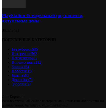
PlayStation 4: модельный ряд консоли,
актуальные цены
09.03.2021
ПОПУЛЯРНЫЕ КАТЕГОРИИ
Без рубрики
686
Интересное
562
Психология
485
Полезно знать
212
Знания
164
Новости
119
Красота
93
Дом и быт
71
Здоровье
59
Дон Корлеоне
Развлекательный сайт с интересными статьями абсолютно на
разные темы. Читайте с удовольствием!