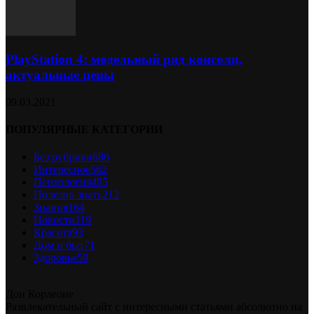
PlayStation 4: модельный ряд консоли,
актуальные цены
09.03.2021
ПОПУЛЯРНЫЕ КАТЕГОРИИ
Без рубрики
686
Интересное
562
Психология
485
Полезно знать
212
Знания
164
Новости
119
Красота
93
Дом и быт
71
Здоровье
59
Дон Корлеоне
Развлекательный сайт с интересными статьями абсолютно на