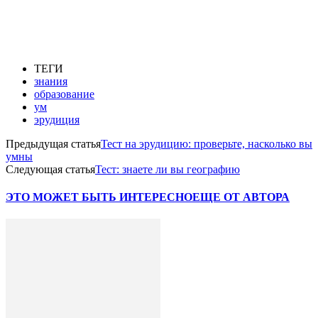
ТЕГИ
знания
образование
ум
эрудиция
Предыдущая статья
Тест на эрудицию: проверьте, насколько вы
умны
Следующая статья
Тест: знаете ли вы географию
ЭТО МОЖЕТ БЫТЬ ИНТЕРЕСНО
ЕЩЕ ОТ АВТОРА