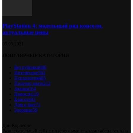
PlayStation 4: модельный ряд консоли,
актуальные цены
09.03.2021
ПОПУЛЯРНЫЕ КАТЕГОРИИ
Без рубрики
686
Интересное
562
Психология
485
Полезно знать
212
Знания
164
Новости
119
Красота
93
Дом и быт
71
Здоровье
59
Дон Корлеоне
Развлекательный сайт с интересными статьями абсолютно на