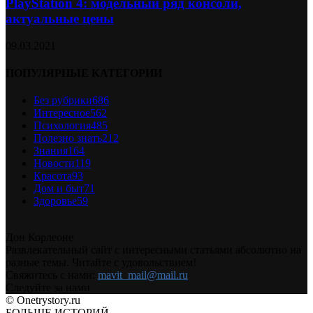
PlayStation 4: модельный ряд консоли,
актуальные цены
09.03.2021
ПОПУЛЯРНЫЕ КАТЕГОРИИ
Без рубрики
686
Интересное
562
Психология
485
Полезно знать
212
Знания
164
Новости
119
Красота
93
Дом и быт
71
Здоровье
59
Дон Корлеоне
Развлекательный сайт с интересными статьями абсолютно на
разные темы. Читайте с удовольствием!
Свяжитесь с нами:
mavit_mail@mail.ru
Следуйте за нами
© Onetrystory.ru
БОЛЬШЕ ИСТОРИЙ