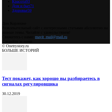
Красота
93
Дом и быт
71
Здоровье
59
Дон Корлеоне
Развлекательный сайт с интересными статьями абсолютно на
разные темы. Читайте с удовольствием!
Свяжитесь с нами:
mavit_mail@mail.ru
Следуйте за нами
© Onetrystory.ru
БОЛЬШЕ ИСТОРИЙ
Тест покажет, как хорошо вы разбираетесь в
сигналах регулировщика
30.12.2019