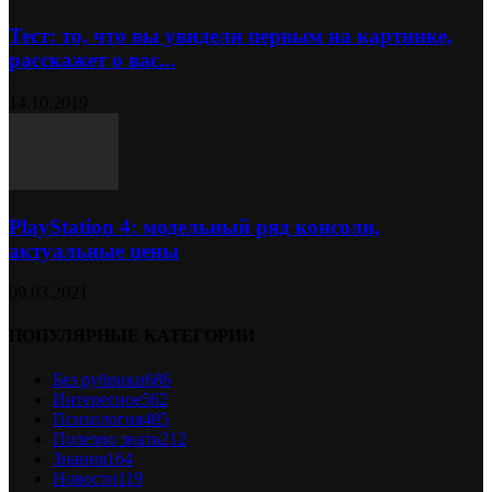
Тест: то, что вы увидели первым на картинке,
расскажет о вас...
14.10.2019
PlayStation 4: модельный ряд консоли,
актуальные цены
09.03.2021
ПОПУЛЯРНЫЕ КАТЕГОРИИ
Без рубрики
686
Интересное
562
Психология
485
Полезно знать
212
Знания
164
Новости
119