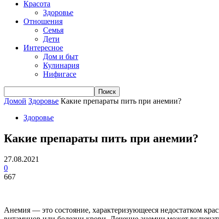
Красота
Здоровье
Отношения
Семья
Дети
Интересное
Дом и быт
Кулинария
Нифигасе
Домой
Здоровье
Какие препараты пить при анемии?
Здоровье
Какие препараты пить при анемии?
27.08.2021
0
667
Анемия — это состояние, характеризующееся недостатком крас
витаминов или болезни крови. Лечение анемии может включать