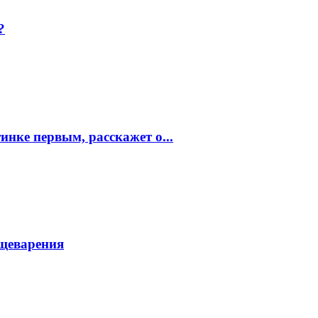
?
инке первым, расскажет о...
щеварения