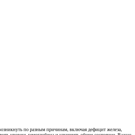
возникнуть по разным причинам, включая дефицит железа,
вить уровень гемоглобина и улучшить общее состояние. Важно