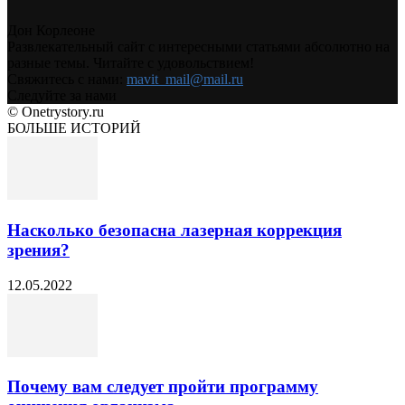
Дон Корлеоне
Развлекательный сайт с интересными статьями абсолютно на
разные темы. Читайте с удовольствием!
Свяжитесь с нами:
mavit_mail@mail.ru
Следуйте за нами
© Onetrystory.ru
БОЛЬШЕ ИСТОРИЙ
Насколько безопасна лазерная коррекция
зрения?
12.05.2022
Почему вам следует пройти программу