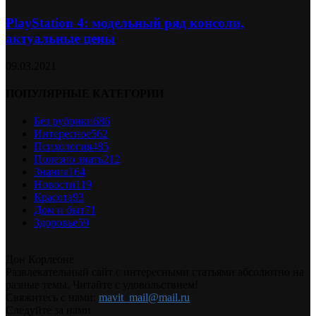
PlayStation 4: модельный ряд консоли,
актуальные цены
09.03.2021
ПОПУЛЯРНЫЕ КАТЕГОРИИ
Без рубрики
686
Интересное
562
Психология
485
Полезно знать
212
Знания
164
Новости
119
Красота
93
Дом и быт
71
Здоровье
59
Дон Корлеоне
Развлекательный сайт с интересными статьями абсолютно на
разные темы. Читайте с удовольствием!
Свяжитесь с нами:
mavit_mail@mail.ru
Следуйте за нами