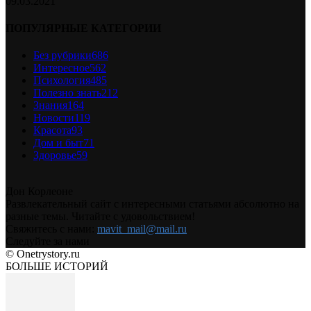
09.03.2021
ПОПУЛЯРНЫЕ КАТЕГОРИИ
Без рубрики
686
Интересное
562
Психология
485
Полезно знать
212
Знания
164
Новости
119
Красота
93
Дом и быт
71
Здоровье
59
Дон Корлеоне
Развлекательный сайт с интересными статьями абсолютно на
разные темы. Читайте с удовольствием!
Свяжитесь с нами:
mavit_mail@mail.ru
Следуйте за нами
© Onetrystory.ru
БОЛЬШЕ ИСТОРИЙ