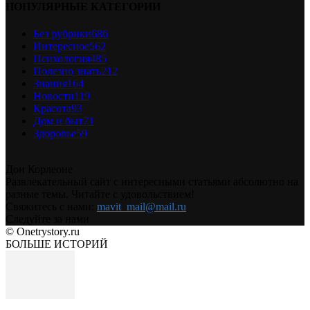
ПОПУЛЯРНЫЕ КАТЕГОРИИ
Без рубрики
686
Интересное
562
Психология
485
Полезно знать
212
Знания
164
Новости
119
Красота
93
Дом и быт
71
Здоровье
59
Дон Корлеоне
Развлекательный сайт с интересными статьями абсолютно на
разные темы. Читайте с удовольствием!
Свяжитесь с нами:
mavit_mail@mail.ru
Следуйте за нами
© Onetrystory.ru
БОЛЬШЕ ИСТОРИЙ