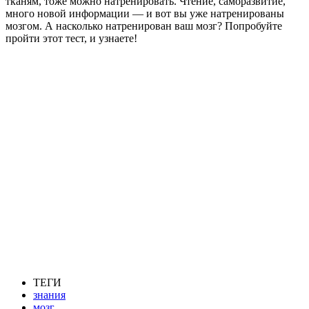
тканям, тоже можно натренировать. Чтение, саморазвитие,
много новой информации — и вот вы уже натренированы
мозгом. А насколько натренирован ваш мозг? Попробуйте
пройти этот тест, и узнаете!
ТЕГИ
знания
мозг