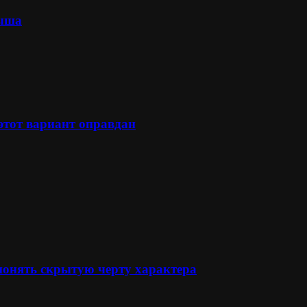
лыша
 этот вариант оправдан
понять скрытую черту характера