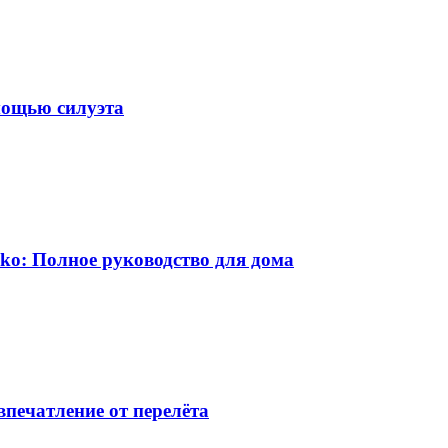
омощью силуэта
ko: Полное руководство для дома
впечатление от перелёта