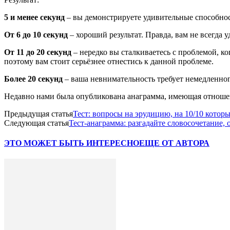
5 и менее секунд
– вы демонстрируете удивительные способнос
От 6 до 10 секунд
– хороший результат. Правда, вам не всегда
От 11 до 20 секунд
– нередко вы сталкиваетесь с проблемой, к
поэтому вам стоит серьёзнее отнестись к данной проблеме.
Более 20 секунд
– ваша невнимательность требует немедленног
Недавно нами была опубликована анаграмма, имеющая отноше
Предыдущая статья
Тест: вопросы на эрудицию, на 10/10 котор
Следующая статья
Тест-анаграмма: разгадайте словосочетание
ЭТО МОЖЕТ БЫТЬ ИНТЕРЕСНО
ЕЩЕ ОТ АВТОРА