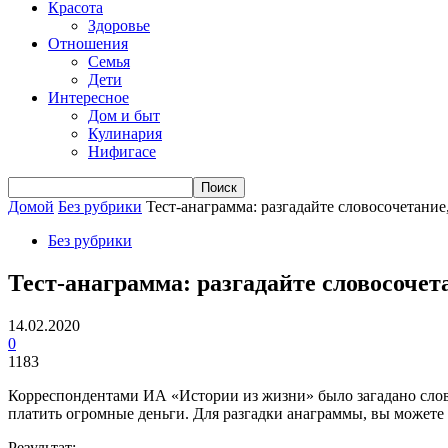
Красота
Здоровье
Отношения
Семья
Дети
Интересное
Дом и быт
Кулинария
Нифигасе
Домой
Без рубрики
Тест-анаграмма: разгадайте словосочетани
Без рубрики
Тест-анаграмма: разгадайте словосоче
14.02.2020
0
1183
Корреспондентами ИА «Истории из жизни» было загадано слово
платить огромные деньги. Для разгадки анаграммы, вы можете 
Результат: