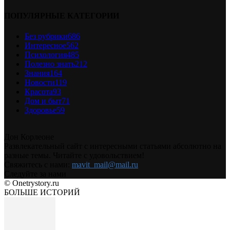
ПОПУЛЯРНЫЕ КАТЕГОРИИ
Без рубрики
686
Интересное
562
Психология
485
Полезно знать
212
Знания
164
Новости
119
Красота
93
Дом и быт
71
Здоровье
59
Дон Корлеоне
Развлекательный сайт с интересными статьями абсолютно на
разные темы. Читайте с удовольствием!
Свяжитесь с нами:
mavit_mail@mail.ru
Следуйте за нами
© Onetrystory.ru
БОЛЬШЕ ИСТОРИЙ