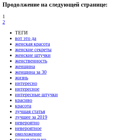
Продолжение на следующей странице:
1
2
ТЕГИ
вот это да
женская красота
женские секреты
женские штучки
женственность
женщина
женщина за 30
жизнь
интересно
интересное
интересные штучки
красиво
красота
лучшая статья
лучшее за 2019
невероятно
невероятное
омоложение
познавательно