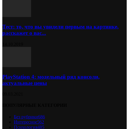
Тест: то, что вы увидели первым на картинке,
расскажет о вас...
14.10.2019
PlayStation 4: модельный ряд консоли,
актуальные цены
09.03.2021
ПОПУЛЯРНЫЕ КАТЕГОРИИ
Без рубрики
686
Интересное
562
Психология
485