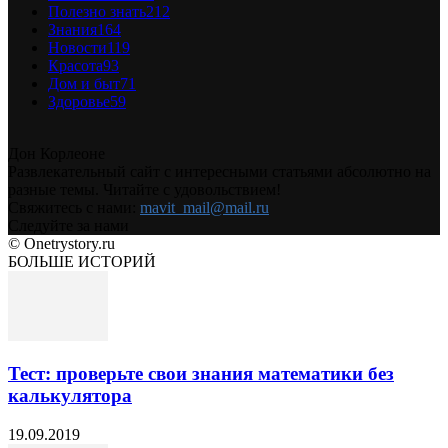
Полезно знать
212
Знания
164
Новости
119
Красота
93
Дом и быт
71
Здоровье
59
Дон Корлеоне
Развлекательный сайт с интересными статьями абсолютно на
разные темы. Читайте с удовольствием!
Свяжитесь с нами:
mavit_mail@mail.ru
Следуйте за нами
© Onetrystory.ru
БОЛЬШЕ ИСТОРИЙ
Тест: проверьте свои знания математики без
калькулятора
19.09.2019