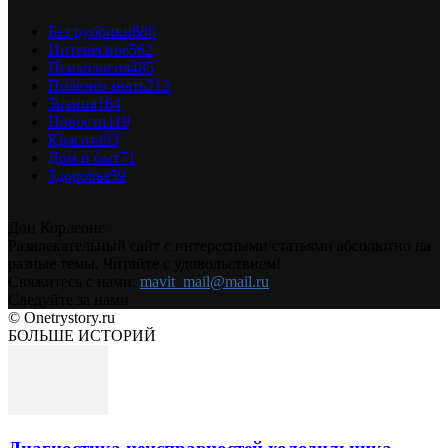
Без рубрики
686
Интересное
562
Психология
485
Полезно знать
212
Знания
164
Новости
119
Красота
93
Дом и быт
71
Здоровье
59
Дон Корлеоне
Развлекательный сайт с интересными статьями абсолютно на
разные темы. Читайте с удовольствием!
Свяжитесь с нами:
mavit_mail@mail.ru
Следуйте за нами
© Onetrystory.ru
БОЛЬШЕ ИСТОРИЙ