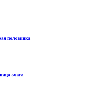
орая половинка
ьница очага