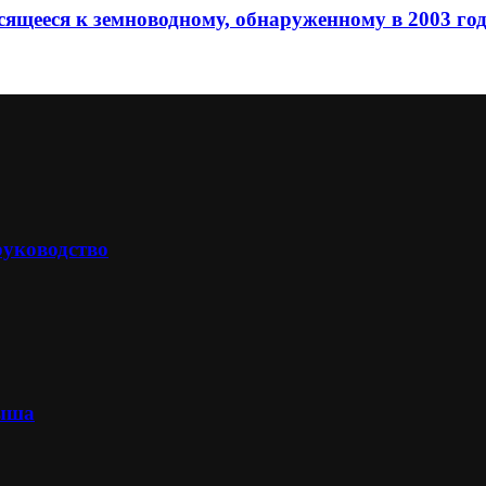
осящееся к земноводному, обнаруженному в 2003 го
руководство
лыша