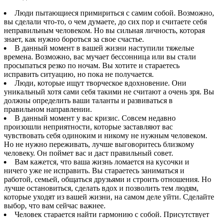
Люди пытающиеся примириться с самим собой. Возможно,
вы сделали что-то, о чем думаете, до сих пор и считаете себя
неправильным человеком. Но вы сильная личность, которая
знает, как нужно бороться за свое счастье.
В данный момент в вашей жизни наступили тяжелые
времена. Возможно, вас мучает бессонница или вы стали
просыпаться резко по ночам. Вы хотите и стараетесь
исправить ситуацию, но пока не получается.
Люди, которые ищут творческое вдохновение. Они
уникальный хотя сами себя такими не считают а очень зря. Вы
должны определить ваши таланты и развиваться в
правильном направлении.
В данный момент у вас кризис. Совсем недавно
произошли неприятности, которые заставляют вас
чувствовать себя одиноким и никому не нужным человеком.
Но не нужно переживать, лучше выговоритесь близкому
человеку. Он поймет вас и даст правильный совет.
Вам кажется, что ваша жизнь ломается на кусочки и
ничего уже не исправить. Вы стараетесь заниматься и
работой, семьей, общаться друзьями и строить отношения. Но
лучше остановиться, сделать вдох и позволить тем людям,
которые уходят из вашей жизни, на самом деле уйти. Сделайте
выбор, что вам сейчас важнее.
Человек старается найти гармонию с собой. Присутствует