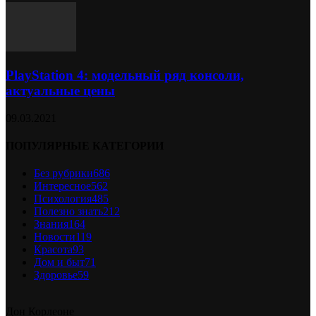
PlayStation 4: модельный ряд консоли,
актуальные цены
09.03.2021
ПОПУЛЯРНЫЕ КАТЕГОРИИ
Без рубрики
686
Интересное
562
Психология
485
Полезно знать
212
Знания
164
Новости
119
Красота
93
Дом и быт
71
Здоровье
59
Дон Корлеоне