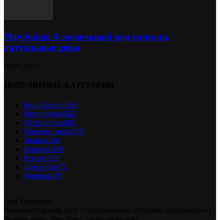
PlayStation 4: модельный ряд консоли,
актуальные цены
09.03.2021
ПОПУЛЯРНЫЕ КАТЕГОРИИ
Без рубрики
686
Интересное
562
Психология
485
Полезно знать
212
Знания
164
Новости
119
Красота
93
Дом и быт
71
Здоровье
59
Дон Корлеоне
Развлекательный сайт с интересными статьями абсолютно на
разные темы. Читайте с удовольствием!