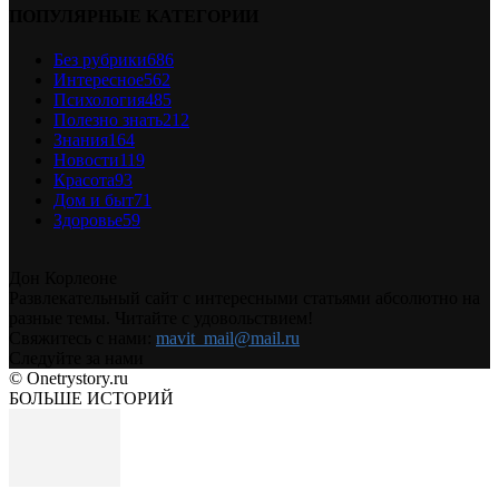
ПОПУЛЯРНЫЕ КАТЕГОРИИ
Без рубрики
686
Интересное
562
Психология
485
Полезно знать
212
Знания
164
Новости
119
Красота
93
Дом и быт
71
Здоровье
59
Дон Корлеоне
Развлекательный сайт с интересными статьями абсолютно на
разные темы. Читайте с удовольствием!
Свяжитесь с нами:
mavit_mail@mail.ru
Следуйте за нами
© Onetrystory.ru
БОЛЬШЕ ИСТОРИЙ