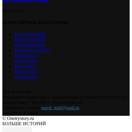
09.03.2021
ПОПУЛЯРНЫЕ КАТЕГОРИИ
Без рубрики
686
Интересное
562
Психология
485
Полезно знать
212
Знания
164
Новости
119
Красота
93
Дом и быт
71
Здоровье
59
Дон Корлеоне
Развлекательный сайт с интересными статьями абсолютно на
разные темы. Читайте с удовольствием!
Свяжитесь с нами:
mavit_mail@mail.ru
Следуйте за нами
© Onetrystory.ru
БОЛЬШЕ ИСТОРИЙ