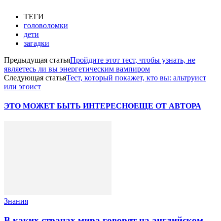
ТЕГИ
головоломки
дети
загадки
Предыдущая статья
Пройдите этот тест, чтобы узнать, не
являетесь ли вы энергетическим вампиром
Следующая статья
Тест, который покажет, кто вы: альтруист
или эгоист
ЭТО МОЖЕТ БЫТЬ ИНТЕРЕСНО
ЕЩЕ ОТ АВТОРА
Знания
В каких странах мира говорят на английском