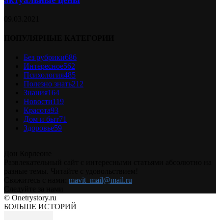
09.03.2021
ПОПУЛЯРНЫЕ КАТЕГОРИИ
Без рубрики
686
Интересное
562
Психология
485
Полезно знать
212
Знания
164
Новости
119
Красота
93
Дом и быт
71
Здоровье
59
Дон Корлеоне
Развлекательный сайт с интересными статьями абсолютно на
разные темы. Читайте с удовольствием!
Свяжитесь с нами:
mavit_mail@mail.ru
Следуйте за нами
© Onetrystory.ru
БОЛЬШЕ ИСТОРИЙ