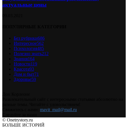
актуальные цены
09.03.2021
ПОПУЛЯРНЫЕ КАТЕГОРИИ
Без рубрики
686
Интересное
562
Психология
485
Полезно знать
212
Знания
164
Новости
119
Красота
93
Дом и быт
71
Здоровье
59
Дон Корлеоне
Развлекательный сайт с интересными статьями абсолютно на
разные темы. Читайте с удовольствием!
Свяжитесь с нами:
mavit_mail@mail.ru
Следуйте за нами
© Onetrystory.ru
БОЛЬШЕ ИСТОРИЙ