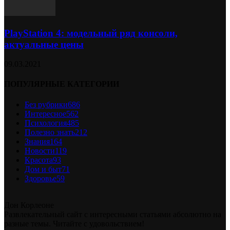
PlayStation 4: модельный ряд консоли,
актуальные цены
09.03.2021
ПОПУЛЯРНЫЕ КАТЕГОРИИ
Без рубрики
686
Интересное
562
Психология
485
Полезно знать
212
Знания
164
Новости
119
Красота
93
Дом и быт
71
Здоровье
59
Дон Корлеоне
Развлекательный сайт с интересными статьями абсолютно на
разные темы. Читайте с удовольствием!