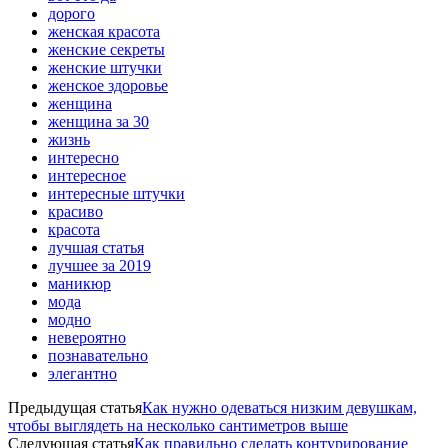
дорого
женская красота
женские секреты
женские штучки
женское здоровье
женщина
женщина за 30
жизнь
интересно
интересное
интересные штучки
красиво
красота
лучшая статья
лучшее за 2019
маникюр
мода
модно
невероятно
познавательно
элегантно
Предыдущая статья
Как нужно одеваться низким девушкам,
чтобы выглядеть на несколько сантиметров выше
Следующая статья
Как правильно сделать контурирование