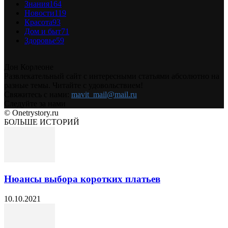
Знания
164
Новости
119
Красота
93
Дом и быт
71
Здоровье
59
Дон Корлеоне
Развлекательный сайт с интересными статьями абсолютно на
разные темы. Читайте с удовольствием!
Свяжитесь с нами:
mavit_mail@mail.ru
Следуйте за нами
© Onetrystory.ru
БОЛЬШЕ ИСТОРИЙ
Нюансы выбора коротких платьев
10.10.2021