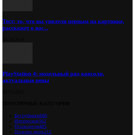
Тест: то, что вы увидели первым на картинке,
расскажет о вас...
14.10.2019
PlayStation 4: модельный ряд консоли,
актуальные цены
09.03.2021
ПОПУЛЯРНЫЕ КАТЕГОРИИ
Без рубрики
686
Интересное
562
Психология
485
Полезно знать
212