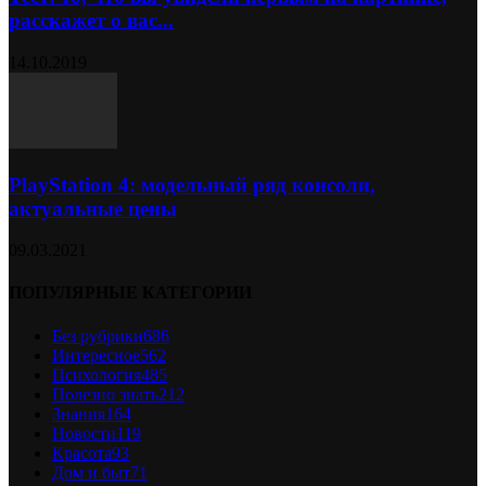
расскажет о вас...
14.10.2019
PlayStation 4: модельный ряд консоли,
актуальные цены
09.03.2021
ПОПУЛЯРНЫЕ КАТЕГОРИИ
Без рубрики
686
Интересное
562
Психология
485
Полезно знать
212
Знания
164
Новости
119
Красота
93
Дом и быт
71