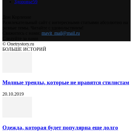
Здоровье
59
Дон Корлеоне
Развлекательный сайт с интересными статьями абсолютно на
разные темы. Читайте с удовольствием!
Свяжитесь с нами:
mavit_mail@mail.ru
Следуйте за нами
© Onetrystory.ru
БОЛЬШЕ ИСТОРИЙ
Модные тренды, которые не нравятся стилистам
20.10.2019
Одежда, которая будет популярна еще долго