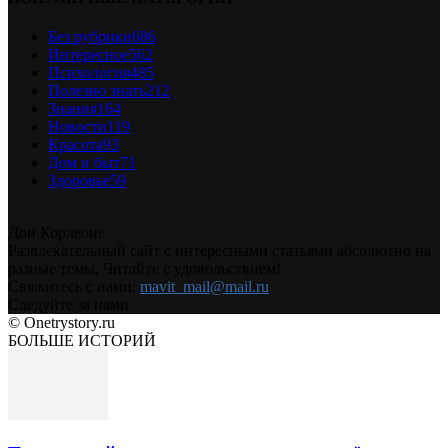
Без рубрики
686
Интересное
562
Психология
485
Полезно знать
212
Знания
164
Новости
119
Красота
93
Дом и быт
71
Здоровье
59
Дон Корлеоне
Развлекательный сайт с интересными статьями абсолютно на
разные темы. Читайте с удовольствием!
Свяжитесь с нами:
mavit_mail@mail.ru
Следуйте за нами
© Onetrystory.ru
БОЛЬШЕ ИСТОРИЙ